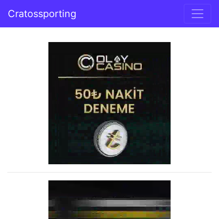
İçeriğe geç
Cratossporting
Ana gezinti