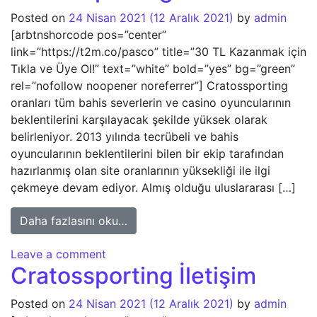
Posted on
24 Nisan 2021
(12 Aralık 2021)
by
admin
[arbtnshorcode pos=”center”
link=”https://t2m.co/pasco” title=”30 TL Kazanmak için
Tıkla ve Üye Ol!” text=”white” bold=”yes” bg=”green”
rel=”nofollow noopener noreferrer”] Cratossporting
oranları tüm bahis severlerin ve casino oyuncularının
beklentilerini karşılayacak şekilde yüksek olarak
belirleniyor. 2013 yılında tecrübeli ve bahis
oyuncularının beklentilerini bilen bir ekip tarafından
hazırlanmış olan site oranlarının yüksekliği ile ilgi
çekmeye devam ediyor. Almış olduğu uluslararası […]
from Cratossporting Oranları
Daha fazlasını oku…
on Cratossporting Oranları
Leave a comment
Cratossporting İletişim
Posted on
24 Nisan 2021
(12 Aralık 2021)
by
admin