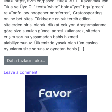
link=”https://t2m.co/pasco” title=”30 TL Kazanmak için
Tıkla ve Üye Ol!” text=”white” bold=”yes” bg=”green”
rel=”nofollow noopener noreferrer”] Cratossporting
online bet sitesi Türkiye’de en sık tercih edilen
sitelerden birisi olarak, dikkat çekiyor. Araştırmalarıma
göre size sunulan güncel adresi kullanarak, siteden
erişim sorunu yaşamadan bahis hizmeti
alabiliyorsunuz. Ülkemizde yasak olan tüm casino
oyunlarını size sorunsuz oynatan bahis […]
from Cratossporting Casino
Daha fazlasını oku…
on Cratossporting Casino
Leave a comment