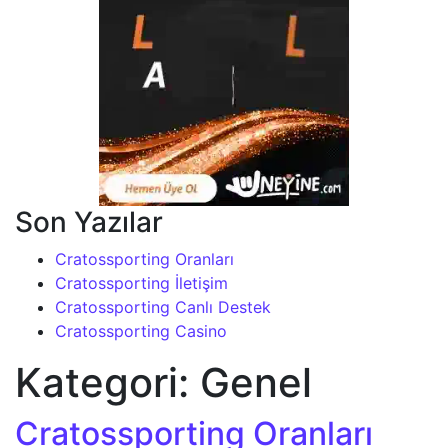
Son Yazılar
Cratossporting Oranları
Cratossporting İletişim
Cratossporting Canlı Destek
Cratossporting Casino
Kategori:
Genel
Cratossporting Oranları